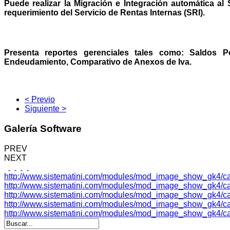
Puede realizar la Migración e Integración automática a
requerimiento del Servicio de Rentas Internas (SRI).
Presenta reportes gerenciales tales como: Saldos P
Endeudamiento, Comparativo de Anexos de Iva.
< Previo
Siguiente >
Galería
Software
PREV
NEXT
http://www.sistematini.com/modules/mod_image_show_gk4/c
http://www.sistematini.com/modules/mod_image_show_gk4/ca
http://www.sistematini.com/modules/mod_image_show_gk4/ca
http://www.sistematini.com/modules/mod_image_show_gk4/c
http://www.sistematini.com/modules/mod_image_show_gk4/c