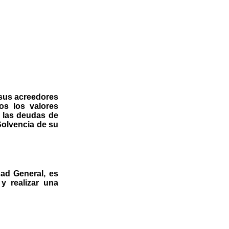
sus acreedores
os los valores
s las deudas de
Solvencia de su
dad General, es
y realizar una